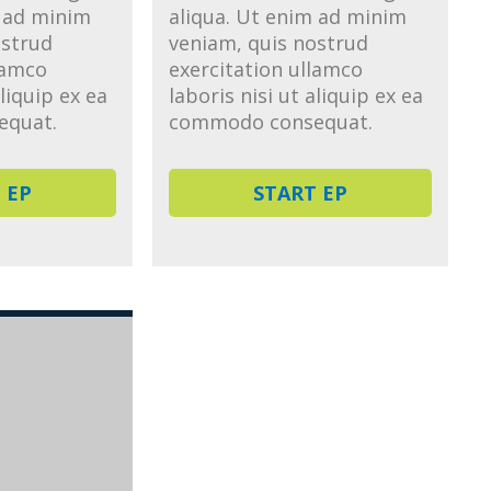
m ad minim
aliqua. Ut enim ad minim
ostrud
veniam, quis nostrud
lamco
exercitation ullamco
aliquip ex ea
laboris nisi ut aliquip ex ea
equat.
commodo consequat.
 EP
START EP