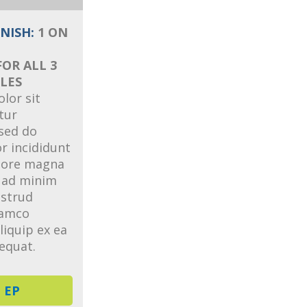
NISH:
1 ON
OR ALL 3
LES
lor sit
tur
 sed do
 incididunt
olore magna
m ad minim
ostrud
lamco
aliquip ex ea
equat.
 EP