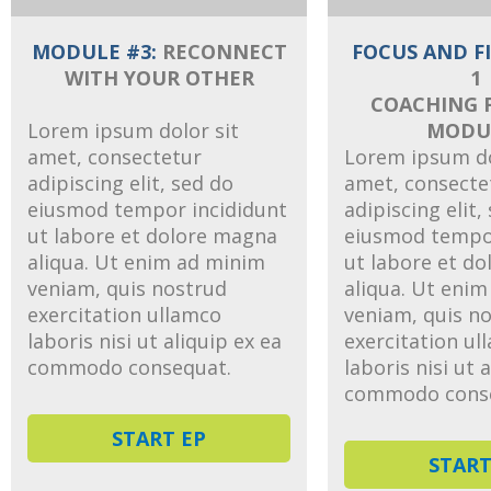
MODULE #3:
RECONNECT
FOCUS AND FI
WITH YOUR OTHER
1
COACHING F
Lorem ipsum dolor sit
MODU
amet, consectetur
Lorem ipsum do
adipiscing elit, sed do
amet, consecte
eiusmod tempor incididunt
adipiscing elit,
ut labore et dolore magna
eiusmod tempor
aliqua. Ut enim ad minim
ut labore et d
veniam, quis nostrud
aliqua. Ut eni
exercitation ullamco
veniam, quis n
laboris nisi ut aliquip ex ea
exercitation ul
commodo consequat.
laboris nisi ut 
commodo cons
START EP
START